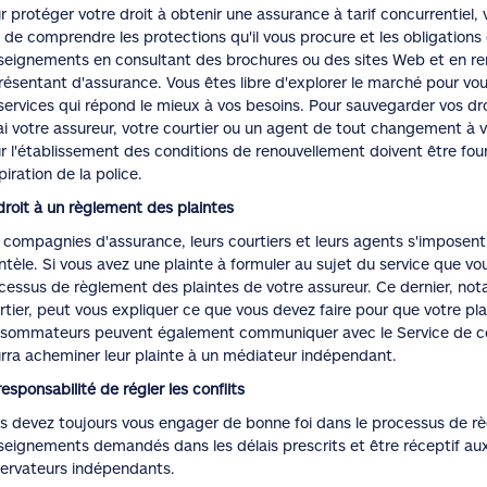
r protéger votre droit à obtenir une assurance à tarif concurrentiel,
n de comprendre les protections qu'il vous procure et les obligations
seignements en consultant des brochures ou des sites Web et en ren
résentant d'assurance. Vous êtes libre d'explorer le marché pour vo
services qui répond le mieux à vos besoins. Pour sauvegarder vos dro
ai votre assureur, votre courtier ou un agent de tout changement à 
r l'établissement des conditions de renouvellement doivent être fou
piration de la police.
droit à un règlement des plaintes
 compagnies d'assurance, leurs courtiers et leurs agents s'imposent
entèle. Si vous avez une plainte à formuler au sujet du service que vo
cessus de règlement des plaintes de votre assureur. Ce dernier, no
rtier, peut vous expliquer ce que vous devez faire pour que votre pl
sommateurs peuvent également communiquer avec le Service de co
rra acheminer leur plainte à un médiateur indépendant.
responsabilité de régler les conflits
s devez toujours vous engager de bonne foi dans le processus de règ
seignements demandés dans les délais prescrits et être réceptif a
ervateurs indépendants.