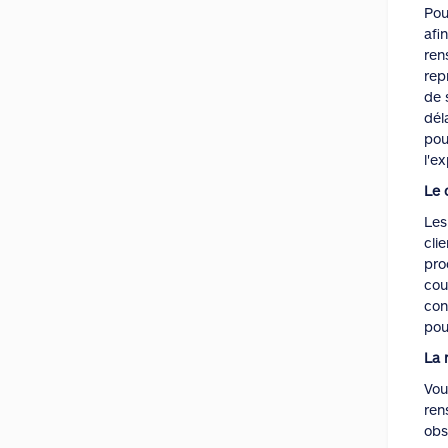
Pou
afi
ren
rep
de 
dél
pou
l'ex
Le 
Les
cli
pro
cou
con
pou
La 
Vou
ren
obs