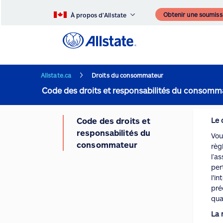
Obtenir une soumiss
À propos d’Allstate
Allstate.ca
Droits du consommateur
Code des droits et responsabilités du consomm
Code des droits et
Le 
responsabilités du
Vou
consommateur
règ
l’a
per
l'i
pré
qua
La 