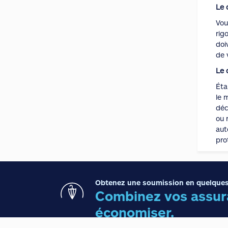
Le 
Vou
rig
doi
de 
Le 
Éta
le 
déc
ou 
aut
pro
Obtenez une soumission en quelques
Combinez vos assura
économiser.