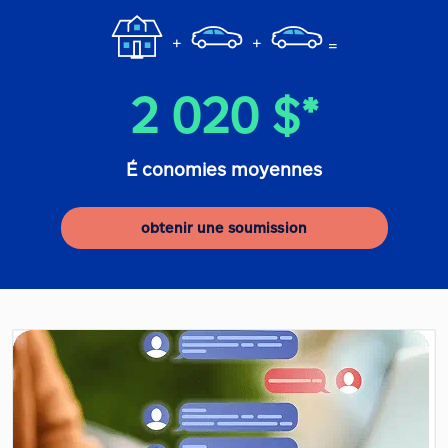
+
+
=
2 020 $*
É conomies moyennes
obtenir une soumission