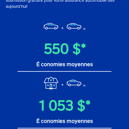
soumission gratuite pour votre assurance automobile dès
aujourd’hui!
+
=
550 $*
É conomies moyennes
+
=
1 053 $*
É conomies moyennes